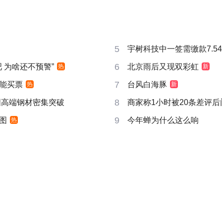
5
宇树科技中一签需缴款7.5
6
吧 为啥还不预警”
北京雨后又现双彩虹
热
新
7
能买票
台风白海豚
热
新
8
国高端钢材密集突破
商家称1小时被20条差评
9
图
今年蝉为什么这么响
热