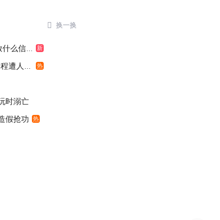

换一换
什么信号
新
遭人利用
热
游玩时溺亡
”造假抢功
热