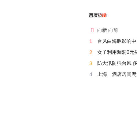


向新 向前
1
台风白海豚影响中
2
女子利用漏洞0元
3
防大汛防强台风 
4
上海一酒店房间爬满