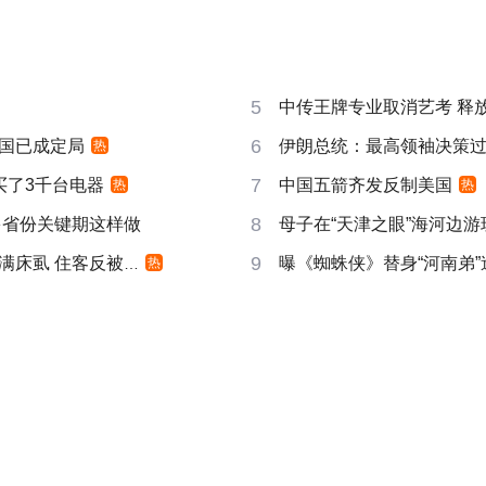
5
中传王牌专业取消艺考 释放
6
国已成定局
伊朗总统：最高领袖决策过程
热
7
买了3千台电器
中国五箭齐发反制美国
热
热
8
多省份关键期这样做
母子在“天津之眼”海河边
9
床虱 住客反被怼
曝《蜘蛛侠》替身“河南弟
热