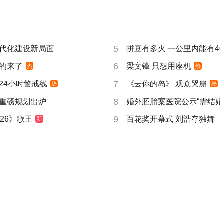
5
代化建设新局面
拼豆有多火 一公里内能有4
6
的来了
梁文锋 只想用座机
热
热
7
24小时警戒线
《去你的岛》 观众哭崩
热
热
8
重磅规划出炉
婚外胚胎案医院公示“需结
9
26》歌王
百花奖开幕式 刘浩存独舞
新